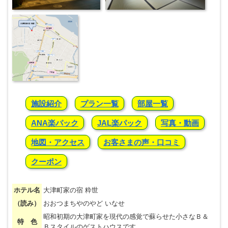
施設紹介
プラン一覧
部屋一覧
ANA楽パック
JAL楽パック
写真・動画
地図・アクセス
お客さまの声・口コミ
クーポン
ホテル名
大津町家の宿 粋世
（読み）
おおつまちやのやど いなせ
昭和初期の大津町家を現代の感覚で蘇らせた小さなＢ＆
特 色
Ｂスタイルのゲストハウスです。