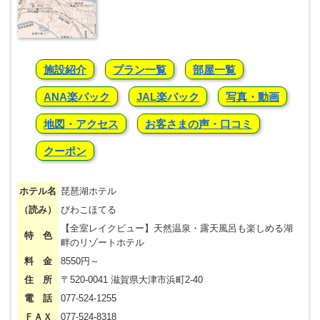
施設紹介
プラン一覧
部屋一覧
ANA楽パック
JAL楽パック
写真・動画
地図・アクセス
お客さまの声・口コミ
クーポン
ホテル名
琵琶湖ホテル
（読み）
びわこほてる
【全室レイクビュー】天然温泉・露天風呂も楽しめる湖
特 色
畔のリゾートホテル
料 金
8550円～
住 所
〒520-0041 滋賀県大津市浜町2-40
電 話
077-524-1255
ＦＡＸ
077-524-8318