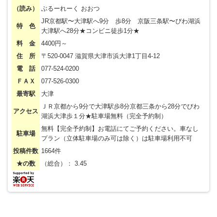
（読み）
ぶるーれーく おおつ
JR京都駅〜大津駅へ9分 歩8分 京阪三条駅〜びわ湖浜
特 色
大津駅へ28分★コンビニ徒歩1分★
料 金
4400円～
住 所
〒520-0047 滋賀県大津市浜大津1丁目4-12
電 話
077-524-0200
ＦＡＸ
077-526-0300
最寄駅
大津
ＪＲ京都から9分で大津駅歩8分京都三条から28分でびわ
アクセス
湖浜大津歩１分★駐車場無料（完全予約制）
無料【完全予約制】お電話にてご予約ください。車なし
駐車場
プラン（立体駐車場のみ可は除く）は駐車場利用不可
投稿件数
1664件
★の数
（総合）： 3.45