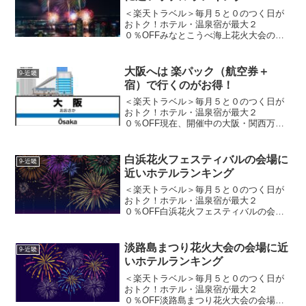
＜楽天トラベル＞毎月５と０のつく日が
おトク！ホテル・温泉宿が最大２
０％OFFみなとこうべ海上花火大会の会
場に近いホテル泊まって花火を満喫しよ
う！大会名 みなとHANABI-2025-神戸を
彩る5日間開催期間 2025年...
大阪へは 楽パック（航空券＋
9-近畿
宿）で行くのがお得！
＜楽天トラベル＞毎月５と０のつく日が
おトク！ホテル・温泉宿が最大２
０％OFF現在、開催中の大阪・関西万博
へ行くもよしすぐ近くにはユニバーサ
ル・スタジオ・ジャパンもあり大阪駅か
ら直通列車で約12分のJRユニバーサルシ
白浜花火フェスティバルの会場に
9-近畿
ティ駅や次の駅、桜島駅より...
近いホテルランキング
＜楽天トラベル＞毎月５と０のつく日が
おトク！ホテル・温泉宿が最大２
０％OFF白浜花火フェスティバルの会場
に近いホテルに泊まって花火を満喫しよ
う！開催日時 ： 令和７年８月１０日
（日）２０：１０～２０：４０ （予備
淡路島まつり花火大会の会場に近
9-近畿
日）令和７年８月２４日（日...
いホテルランキング
＜楽天トラベル＞毎月５と０のつく日が
おトク！ホテル・温泉宿が最大２
０％OFF淡路島まつり花火大会の会場に