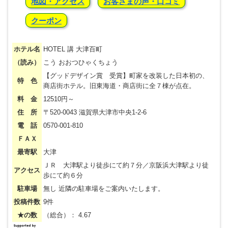
地図・アクセス
お客さまの声・口コミ
クーポン
ホテル名
HOTEL 講 大津百町
（読み）
こう おおつひゃくちょう
【グッドデザイン賞 受賞】町家を改装した日本初の、
特 色
商店街ホテル。旧東海道・商店街に全７棟が点在。
料 金
12510円～
住 所
〒520-0043 滋賀県大津市中央1-2-6
電 話
0570-001-810
ＦＡＸ
最寄駅
大津
ＪＲ 大津駅より徒歩にて約７分／京阪浜大津駅より徒
アクセス
歩にて約６分
駐車場
無し 近隣の駐車場をご案内いたします。
投稿件数
9件
★の数
（総合）： 4.67