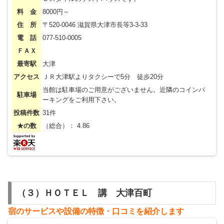
料 金
8000円～
住 所
〒520-0046 滋賀県大津市長等3-3-33
電 話
077-510-0005
ＦＡＸ
最寄駅
大津
アクセス
ＪＲ大津駅よりタクシーで5分 徒歩20分
当館は駐車場のご用意がございません。近隣のコインパ
駐車場
ーキングをご利用下さい。
投稿件数
31件
★の数
（総合）： 4.86
（３）ＨＯＴＥＬ 講 大津百町
宿のサービスや設備の特徴・
⼝
コミを紹介します