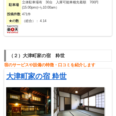
立体駐車場有 30台 入庫可能車種先着順 700円
駐車場
(15:00pmから10:00am）
投稿件数
471件
★の数
（総合）： 4.14
（２）大津町家の宿 粋世
宿のサービスや設備の特徴・
⼝
コミを紹介します
大津町家の宿 粋世