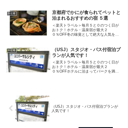
近いホテルに泊まって花火を満喫しよ
う！おどり大会■開催日令和７年８月１日
（金）１８時３０分〜２２時００分（予
京都府でかにが食られてペットと
9-近畿
定）令和７年８月２日（土）１...
泊まれるおすすめの宿 ５選
＜楽天トラベル＞毎月５と０のつく日が
おトク！ホテル・温泉宿が最大２
０％OFF冬の味覚として絶大な人気を誇
る「かに」。京都府には、この贅沢な味
わいを満喫しながら、大切なペットと一
緒に宿泊できる魅力的な宿が数多く揃っ
（USJ）スタジオ・パス付宿泊プ
9-近畿
ています。「せっかく旅をする...
ランが人気です！
＜楽天トラベル＞毎月５と０のつく日が
おトク！ホテル・温泉宿が最大２
０％OFFホテルに泊まってパークを満喫
しよう！（USJ）ユニバーサル・スタジ
オ・ジャパンのスタジオ・パス付宿泊プ
ランで6ケ月先のスタジオ・パスが確保で
きます。そこで、旅行サイ...
（USJ）スタジオ・パス付宿泊プランが
人気です！