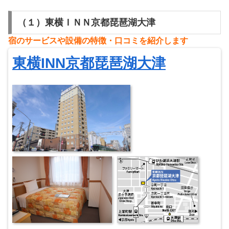
（１）東横ＩＮＮ京都琵琶湖大津
宿のサービスや設備の特徴・
⼝
コミを紹介します
東横INN京都琵琶湖大津