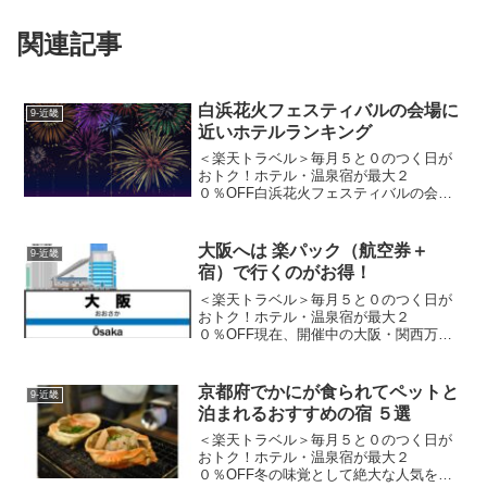
関連記事
白浜花火フェスティバルの会場に
9-近畿
近いホテルランキング
＜楽天トラベル＞毎月５と０のつく日が
おトク！ホテル・温泉宿が最大２
０％OFF白浜花火フェスティバルの会場
に近いホテルに泊まって花火を満喫しよ
う！開催日時 ： 令和７年８月１０日
（日）２０：１０～２０：４０ （予備
大阪へは 楽パック（航空券＋
9-近畿
日）令和７年８月２４日（日...
宿）で行くのがお得！
＜楽天トラベル＞毎月５と０のつく日が
おトク！ホテル・温泉宿が最大２
０％OFF現在、開催中の大阪・関西万博
へ行くもよしすぐ近くにはユニバーサ
ル・スタジオ・ジャパンもあり大阪駅か
ら直通列車で約12分のJRユニバーサルシ
京都府でかにが食られてペットと
9-近畿
ティ駅や次の駅、桜島駅より...
泊まれるおすすめの宿 ５選
＜楽天トラベル＞毎月５と０のつく日が
おトク！ホテル・温泉宿が最大２
０％OFF冬の味覚として絶大な人気を誇