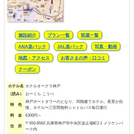
施設紹介
プラン一覧
部屋一覧
ANA楽パック
JAL楽パック
写真・動画
地図・アクセス
お客さまの声・口コミ
クーポン
ホテル名
ホテルオークラ神戸
（読み）
おーくら こうべ
神戸ポートタワーのとなり、35階建てホテル。夜景が自
特 色
慢。ホテル〜三宮間無料シャトルバス毎日運行
料 金
6300円～
〒650-8560 兵庫県神戸市中央区波止場町2-1 メリケンパ
住 所
ーク内