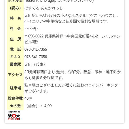
ホテル名
Hostel Anchorage(ホステルアンカレッジ)
（読み）
ほすてる あんかれっじ
元町駅から徒歩7分の小さなホステル（ゲストハウス）。
特 色
ベイエリアや中華街など徒歩圏で便利な場所です。
料 金
2800円～
〒650-0022 兵庫県神戸市中央区元町通4-1-2 シャルマン
住 所
ビル3階
電 話
078-341-7355
ＦＡＸ
078-341-7356
最寄駅
元町（兵庫）
JR元町駅西口より徒歩にて約7分。阪急・阪神・地下鉄か
アクセス
らも徒歩５分程度です。
駐車場はございませんが近くに複数のコインパーキング
駐車場
がございます。
投稿件数
48件
★の数
（総合）： 4.00