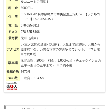
ルコニーをご用意！
料 金
6080円～
〒650-0042 兵庫県神戸市中央区波止場町5-6 【ホテルコ
住 所
ード10】0570-051-153
電 話
078-325-8111
ＦＡＸ
078-325-8106
最寄駅
元町（兵庫）
JR三ノ宮間の送迎バス運行。大阪まで約20分、元町から
アクセス
徒歩約15分。万博会場前の夢洲駅までシャトルバスと電
車で約80分
収容台数：290台 料金：1,800円/泊（チェックイン日の
駐車場
正午〜翌日の正午まで） ※予約不要
投稿件数
6672件
★の数
（総合）： 4.58