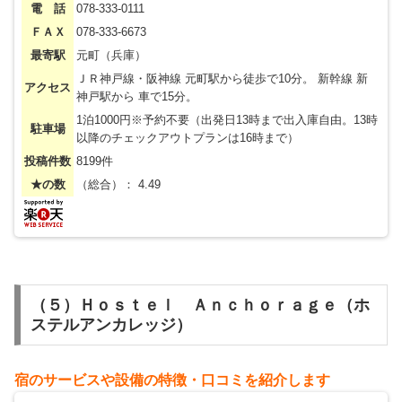
電 話
078-333-0111
ＦＡＸ
078-333-6673
最寄駅
元町（兵庫）
ＪＲ神戸線・阪神線 元町駅から徒歩で10分。 新幹線 新
アクセス
神戸駅から 車で15分。
1泊1000円※予約不要（出発日13時まで出入庫自由。13時
駐車場
以降のチェックアウトプランは16時まで）
投稿件数
8199件
★の数
（総合）： 4.49
（５）Ｈｏｓｔｅｌ Ａｎｃｈｏｒａｇｅ（ホ
ステルアンカレッジ）
宿のサービスや設備の特徴・
⼝
コミを紹介します