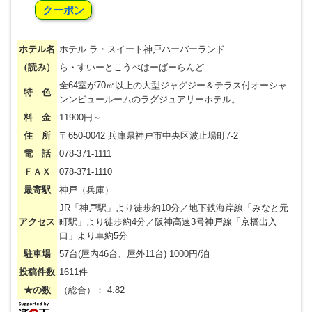
クーポン
ホテル名
ホテル ラ・スイート神戸ハーバーランド
（読み）
ら・すいーとこうべはーばーらんど
全64室が70㎡以上の大型ジャグジー＆テラス付オーシャ
特 色
ンンビュールームのラグジュアリーホテル。
料 金
11900円～
住 所
〒650-0042 兵庫県神戸市中央区波止場町7-2
電 話
078-371-1111
ＦＡＸ
078-371-1110
最寄駅
神戸（兵庫）
JR「神戸駅」より徒歩約10分／地下鉄海岸線「みなと元
アクセス
町駅」より徒歩約4分／阪神高速3号神戸線「京橋出入
口」より車約5分
駐車場
57台(屋内46台、屋外11台) 1000円/泊
投稿件数
1611件
★の数
（総合）： 4.82