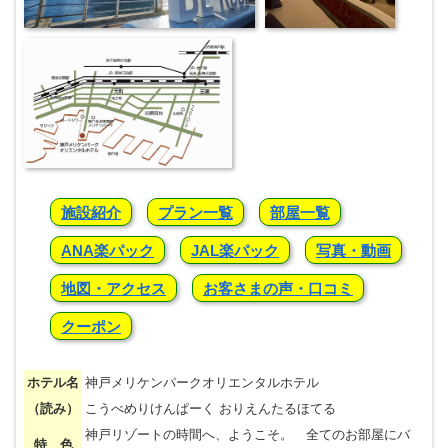
施設紹介
プラン一覧
部屋一覧
ANA楽パック
JAL楽パック
写真・動画
地図・アクセス
お客さまの声・口コミ
クーポン
ホテル名
神戸メリケンパークオリエンタルホテル
（読み）
こうべめりけんぱーく おりえんたるほてる
神戸リゾートの時間へ、ようこそ。 全てのお部屋にバ
特 色