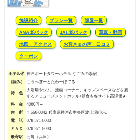
施設紹介
プラン一覧
部屋一覧
ANA楽パック
JAL楽パック
写真・動画
地図・アクセス
お客さまの声・口コミ
クーポン
ホテル名
神戸ポートタワーホテル なごみの湯宿
（読み）
こうべぽーとたわーほてる
大浴場やジム、漫画コーナー、キッズスペースなどを擁
特 色
するアミューズメントホテル♪朝食も各サイト高評価★
料 金
4080円～
住 所
〒650-0042 兵庫県神戸市中央区波止場町6-1
電 話
078-371-8080
ＦＡＸ
078-371-8090
最寄駅
元町（兵庫）