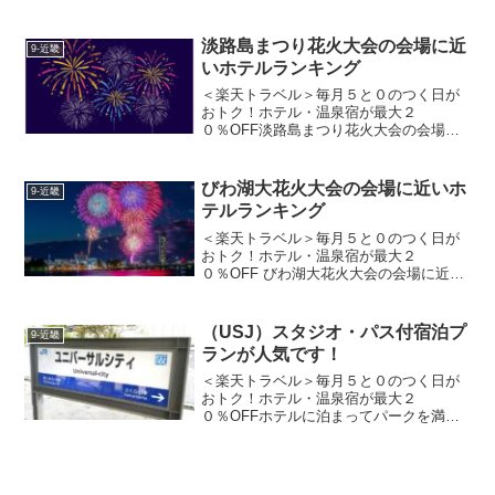
る「かに」。京都府には、この贅沢な味
わいを満喫しながら、大切なペットと一
緒に宿泊できる魅力的な宿が数多く揃っ
淡路島まつり花火大会の会場に近
9-近畿
ています。「せっかく旅をする...
いホテルランキング
＜楽天トラベル＞毎月５と０のつく日が
おトク！ホテル・温泉宿が最大２
０％OFF淡路島まつり花火大会の会場に
近いホテルに泊まって花火を満喫しよ
う！おどり大会■開催日令和７年８月１日
（金）１８時３０分〜２２時００分（予
びわ湖大花火大会の会場に近いホ
9-近畿
定）令和７年８月２日（土）１...
テルランキング
＜楽天トラベル＞毎月５と０のつく日が
おトク！ホテル・温泉宿が最大２
０％OFF びわ湖大花火大会の会場に近い
ホテルに泊まって花火を満喫しよう！花
火大会の開催日時 2025年8月8日
（金）19:30～20:30※小雨決行／荒天の
（USJ）スタジオ・パス付宿泊プ
9-近畿
場...
ランが人気です！
＜楽天トラベル＞毎月５と０のつく日が
おトク！ホテル・温泉宿が最大２
０％OFFホテルに泊まってパークを満喫
しよう！（USJ）ユニバーサル・スタジ
オ・ジャパンのスタジオ・パス付宿泊プ
ランで6ケ月先のスタジオ・パスが確保で
きます。そこで、旅行サイ...