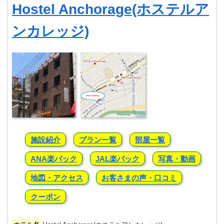
Hostel Anchorage(ホステルア
ンカレッジ)
施設紹介
プラン一覧
部屋一覧
ANA楽パック
JAL楽パック
写真・動画
地図・アクセス
お客さまの声・口コミ
クーポン